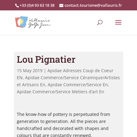
+33 (0)4 93 63 18 38
contact.tourisme@vallauris.fr
Lou Pignatier
15 May 2019
|
Apidae Adresses Coup de Coeur
EN
,
Apidae Commerce/Service Céramique/Artistes
et Artisans En
,
Apidae Commerce/Service En
,
Apidae Commerce/Service Metiers d’art En
The know-how of pottery is perpetuated from
generation to generation. All the pieces are
handcrafted and decorated with shapes and
colours that are constantly renewed.