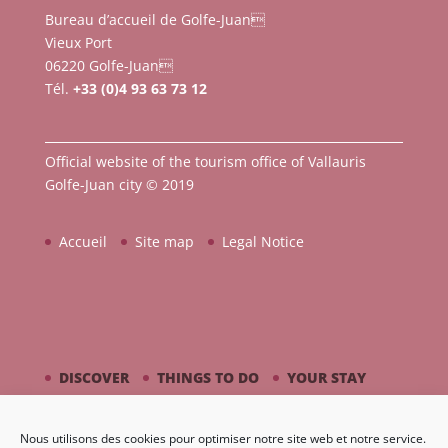
Bureau d’accueil de Golfe-Juan
Vieux Port
06220 Golfe-Juan
Tél.
+33 (0)4 93 63 73 12
Official website of the tourism office of Vallauris
Golfe-Juan city © 2019
Accueil
Site map
Legal Notice
DISCOVER
THINGS TO DO
YOUR STAY
BY THE SEASIDE
PICASSO / CERAMIC
Nous utilisons des cookies pour optimiser notre site web et notre service.