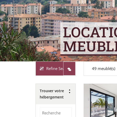
LOCATI
MEUBL
Refine Search
49
meublé(s)
Trouver votre
hébergement