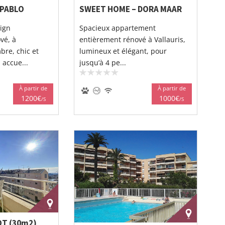
 PABLO
SWEET HOME – DORA MAAR
ign
Spacieux appartement
vé, à
entièrement rénové à Vallauris,
bre, chic et
lumineux et élégant, pour
 accue...
jusqu’à 4 pe...
À partir de
À partir de
1200€
1000€
/S
/S
OT (30m2)