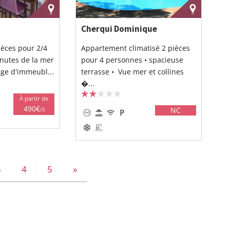
Cherqui Dominique
èces pour 2/4
Appartement climatisé 2 pièces
nutes de la mer
pour 4 personnes • spacieuse
age d'immeubl...
terrasse • Vue mer et collines
�...
À partir de
490€
NC
/S
3
4
5
»