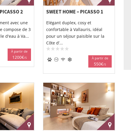
PICASSO 2
SWEET HOME – PICASSO 1
ement avec une
Elégant duplex, cosy et
 se compose de 3
confortable à Vallauris, idéal
le d'eau à Va...
pour un séjour paisible sur la
Côte d’...
À partir de
1200€
/S
À partir de
550€
/S