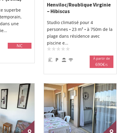
Henviloc/Roublique Virginie
ce superbe
– Hibiscus
temporain,
Studio climatisé pour 4
 dans une
personnes • 23 m² • à 750m de la
e...
plage dans résidence avec
piscine e...
NC
À partir de
690€
/S