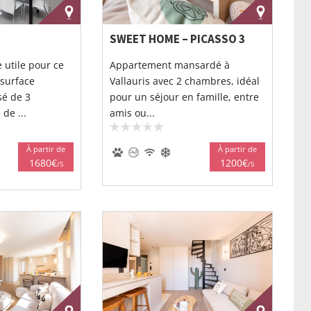
SWEET HOME – PICASSO 3
 utile pour ce
Appartement mansardé à
surface
Vallauris avec 2 chambres, idéal
é de 3
pour un séjour en famille, entre
de ...
amis ou...
À partir de
À partir de
1680€
1200€
/S
/S