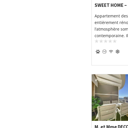
SWEET HOME –
Appartement des
entièrement réno
l’atmosphère som
contemporaine. Il
M. et Mme DEC