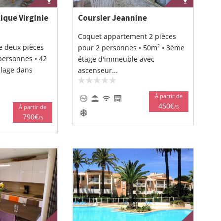
ique Virginie
Coursier Jeannine
Coquet appartement 2 pièces
e deux pièces
pour 2 personnes • 50m² • 3ème
personnes • 42
étage d'immeuble avec
plage dans
ascenseur...
À partir de
450€
À partir de
/S
790€
/S