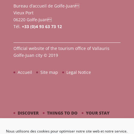
Bureau d’accueil de Golfe-Juan
Vieux Port
06220 Golfe-Juan
Tél.
+33 (0)4 93 63 73 12
Official website of the tourism office of Vallauris
Golfe-Juan city © 2019
Accueil
Site map
Legal Notice
DISCOVER
THINGS TO DO
YOUR STAY
BY THE SEASIDE
PICASSO / CERAMIC
Nous utilisons des cookies pour optimiser notre site web et notre service.