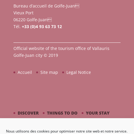
Bureau d’accueil de Golfe-Juan
Vieux Port
06220 Golfe-Juan
Tél.
+33 (0)4 93 63 73 12
Official website of the tourism office of Vallauris
Golfe-Juan city © 2019
Accueil
Site map
Legal Notice
DISCOVER
THINGS TO DO
YOUR STAY
BY THE SEASIDE
PICASSO / CERAMIC
Nous utilisons des cookies pour optimiser notre site web et notre service.