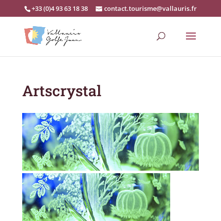
+33 (0)4 93 63 18 38
contact.tourisme@vallauris.fr
Artscrystal