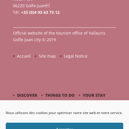
06220 Golfe-Juan
Tél.
+33 (0)4 93 63 73 12
Official website of the tourism office of Vallauris
Golfe-Juan city © 2019
Accueil
Site map
Legal Notice
DISCOVER
THINGS TO DO
YOUR STAY
BY THE SEASIDE
PICASSO / CERAMIC
Nous utilisons des cookies pour optimiser notre site web et notre service.
AGENDA
GALLERY