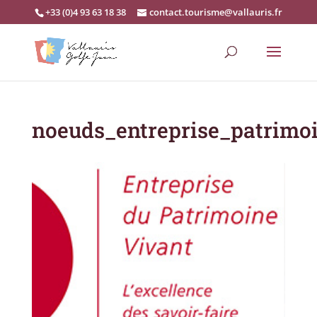
+33 (0)4 93 63 18 38
contact.tourisme@vallauris.fr
noeuds_entreprise_patrimo