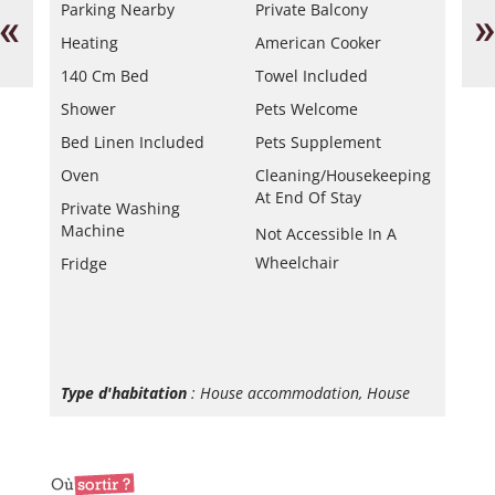
-
en
«
»
Parking Nearby
Private Balcony
Le
Bl
Heating
American Cooker
Thétis
140 Cm Bed
Towel Included
Shower
Pets Welcome
Bed Linen Included
Pets Supplement
Oven
Cleaning/housekeeping
At End Of Stay
Private Washing
Machine
Not Accessible In A
Wheelchair
Fridge
Type d'habitation
: House accommodation, House