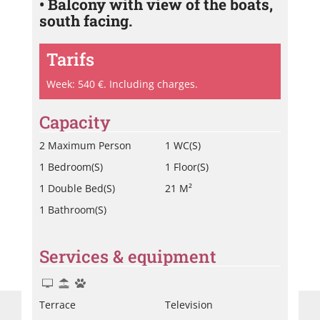
• Balcony with view of the boats,
south facing.
Tarifs
Week: 540 €. Including charges.
Capacity
2 Maximum Person
1 WC(s)
1 Bedroom(s)
1 Floor(s)
1 Double Bed(s)
21 M²
1 Bathroom(s)
Services & equipment
Henviloc/Roublique
La
Terrace
Television
Virginie
Ba