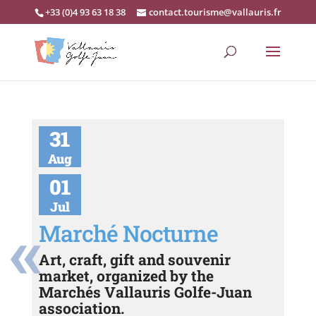
+33 (0)4 93 63 18 38
contact.tourisme@vallauris.fr
31
Aug
01
Jul
Marché Nocturne
Art, craft, gift and souvenir
market, organized by the
Marchés Vallauris Golfe-Juan
association.