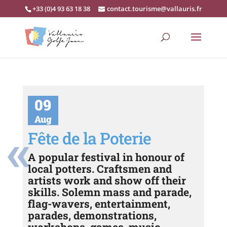
+33 (0)4 93 63 18 38
contact.tourisme@vallauris.fr
09
Aug
Fête de la Poterie
A popular festival in honour of
local potters. Craftsmen and
artists work and show off their
skills. Solemn mass and parade,
flag-wavers, entertainment,
parades, demonstrations,