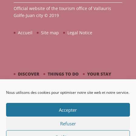
Official website of the tourism office of Vallauris
Golfe-Juan city © 2019
Accueil
Site map
Legal Notice
DISCOVER
THINGS TO DO
YOUR STAY
BY THE SEASIDE
PICASSO / CERAMIC
Nous utilisons des cookies pour optimiser notre site web et notre service.
AGENDA
GALLERY
Accepter
Refuser