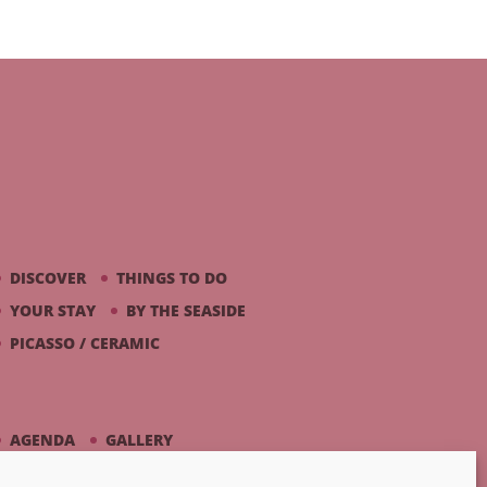
DISCOVER
THINGS TO DO
YOUR STAY
BY THE SEASIDE
PICASSO / CERAMIC
AGENDA
GALLERY