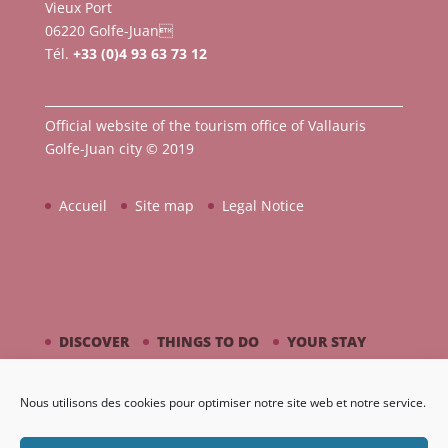
Vieux Port
06220 Golfe-Juan
Tél.
+33 (0)4 93 63 73 12
Official website of the tourism office of Vallauris
Golfe-Juan city © 2019
Accueil
Site map
Legal Notice
DISCOVER
THINGS TO DO
YOUR STAY
BY THE SEASIDE
PICASSO / CERAMIC
Nous utilisons des cookies pour optimiser notre site web et notre service.
AGENDA
GALLERY