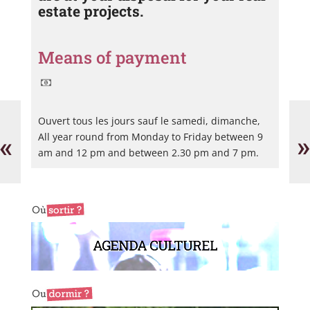
estate projects.
Means of payment
Atol
Au
Fo
Ouvert tous les jours sauf le samedi, dimanche,
de
«
»
All year round from Monday to Friday between 9
An
am and 12 pm and between 2.30 pm and 7 pm.
AGENDA CULTUREL