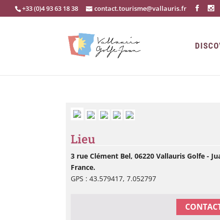
+33 (0)4 93 63 18 38
contact.tourisme@vallauris.fr
DISCO
Lieu
3 rue Clément Bel, 06220 Vallauris Golfe - Ju
France.
GPS : 43.579417, 7.052797
CONTACT