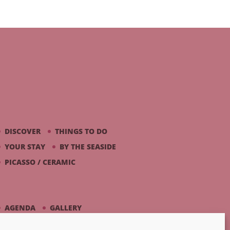
DISCOVER
THINGS TO DO
YOUR STAY
BY THE SEASIDE
PICASSO / CERAMIC
AGENDA
GALLERY