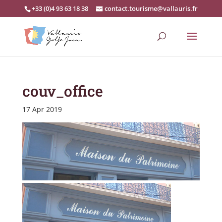
+33 (0)4 93 63 18 38
contact.tourisme@vallauris.fr
couv_office
17 Apr 2019