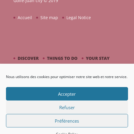
Golfe-Juan city © 2019
Accueil
Site map
Legal Notice
DISCOVER
THINGS TO DO
YOUR STAY
BY THE SEASIDE
PICASSO / CERAMIC
Nous utilisons des cookies pour optimiser notre site web et notre service.
AGENDA
GALLERY
Accepter
Refuser
Préférences
Création Nouveaux Territoires