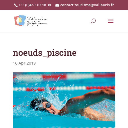
+33 (0)4 93 63 18 38
contact.tourisme@vallauris.fr
noeuds_piscine
16 Apr 2019