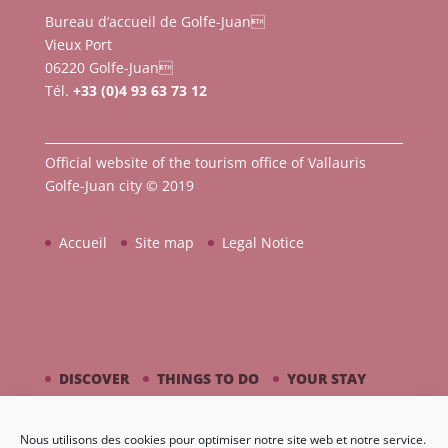
Bureau d’accueil de Golfe-Juan
Vieux Port
06220 Golfe-Juan
Tél.
+33 (0)4 93 63 73 12
Official website of the tourism office of Vallauris
Golfe-Juan city © 2019
Accueil
Site map
Legal Notice
DISCOVER
THINGS TO DO
YOUR STAY
BY THE SEASIDE
PICASSO / CERAMIC
Nous utilisons des cookies pour optimiser notre site web et notre service.