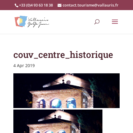
+33 (0)4 93 63 18 38
contact.tourisme@vallauris.fr
couv_centre_historique
4 Apr 2019