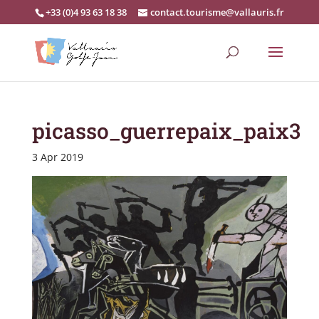
+33 (0)4 93 63 18 38
contact.tourisme@vallauris.fr
picasso_guerrepaix_paix3
3 Apr 2019