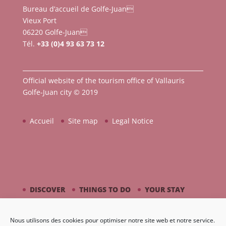
Bureau d’accueil de Golfe-Juan
Vieux Port
06220 Golfe-Juan
Tél.
+33 (0)4 93 63 73 12
Official website of the tourism office of Vallauris
Golfe-Juan city © 2019
Accueil
Site map
Legal Notice
DISCOVER
THINGS TO DO
YOUR STAY
BY THE SEASIDE
PICASSO / CERAMIC
Nous utilisons des cookies pour optimiser notre site web et notre service.