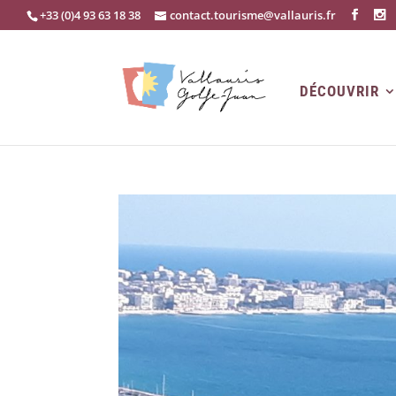
+33 (0)4 93 63 18 38
contact.tourisme@vallauris.fr
DÉCOUVRIR