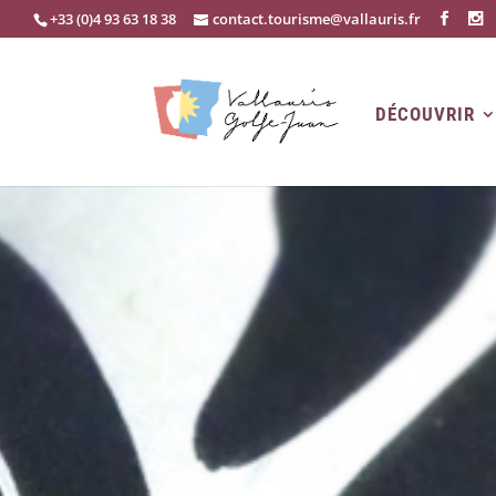
+33 (0)4 93 63 18 38
contact.tourisme@vallauris.fr
DÉCOUVRIR