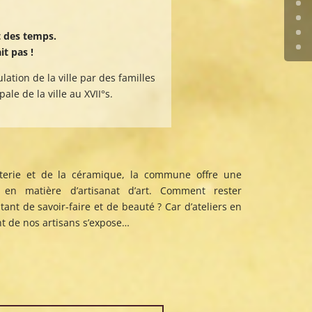
t des temps.
it pas !
ation de la ville par des familles
ale de la ville au XVII°s.
terie et de la céramique, la commune offre une
é en matière d’artisanat d’art. Comment rester
tant de savoir-faire et de beauté ? Car d’ateliers en
nt de nos artisans s’expose…