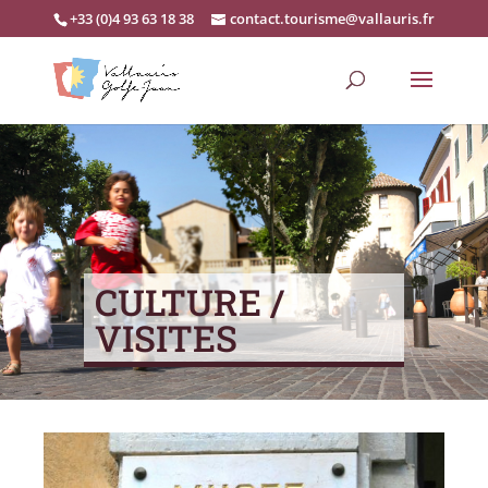
+33 (0)4 93 63 18 38
contact.tourisme@vallauris.fr
CULTURE /
VISITES