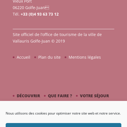
Vieux Port
06220 Golfe-Juan
Tél.
+33 (0)4 93 63 73 12
Site officiel de l’office de tourisme de la ville de
Vallauris Golfe-Juan © 2019
Accueil
Plan du site
Mentions légales
DÉCOUVRIR
QUE FAIRE ?
VOTRE SÉJOUR
CÔTÉ MER
PICASSO / CÉRAMIQUE
Nous utilisons des cookies pour optimiser notre site web et notre service.
AGENDA
GALERIE