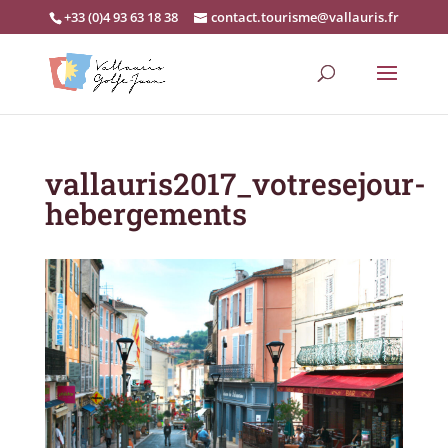
+33 (0)4 93 63 18 38
contact.tourisme@vallauris.fr
vallauris2017_votresejour-
hebergements