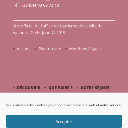
Tél.
+33 (0)4 93 63 73 12
Site officiel de l’office de tourisme de la ville de
Vallauris Golfe-Juan © 2019
Accueil
Plan du site
Mentions légales
DÉCOUVRIR
QUE FAIRE ?
VOTRE SÉJOUR
CÔTÉ MER
PICASSO / CÉRAMIQUE
Nous utilisons des cookies pour optimiser notre site web et notre service.
AGENDA
GALERIE
Accepter