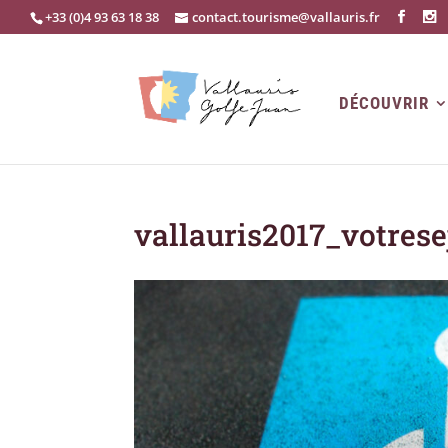
+33 (0)4 93 63 18 38
contact.tourisme@vallauris.fr
DÉCOUVRIR
vallauris2017_votres