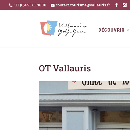
+33 (0)4 93 63 18 38
contact.tourisme@vallauris.fr
DÉCOUVRIR
OT Vallauris