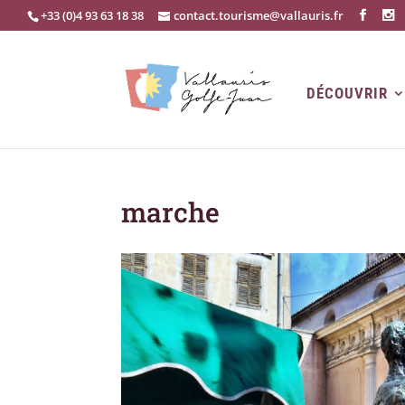
+33 (0)4 93 63 18 38
contact.tourisme@vallauris.fr
DÉCOUVRIR
marche