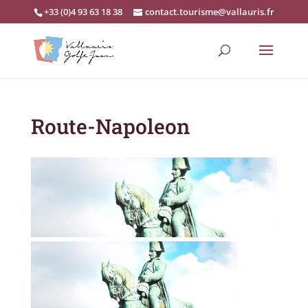
+33 (0)4 93 63 18 38
contact.tourisme@vallauris.fr
Route-Napoleon