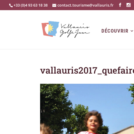
+33 (0)4 93 63 18 38
contact.tourisme@vallauris.fr
DÉCOUVRIR
vallauris2017_quefair