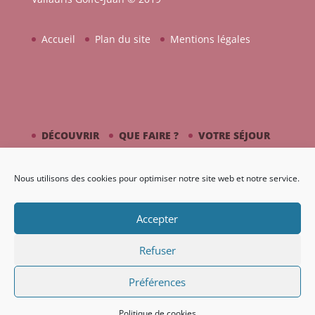
Accueil
Plan du site
Mentions légales
DÉCOUVRIR
QUE FAIRE ?
VOTRE SÉJOUR
CÔTÉ MER
PICASSO / CÉRAMIQUE
Nous utilisons des cookies pour optimiser notre site web et notre service.
AGENDA
GALERIE
Accepter
Refuser
Préférences
Création Nouveaux Territoires
Politique de cookies