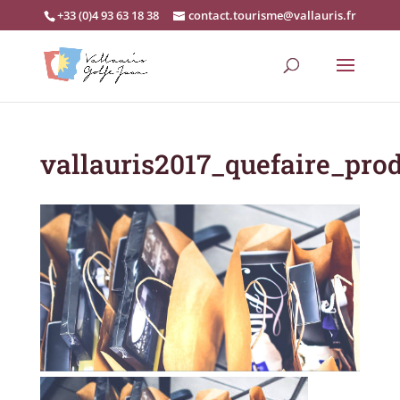
+33 (0)4 93 63 18 38
contact.tourisme@vallauris.fr
vallauris2017_quefaire_pro