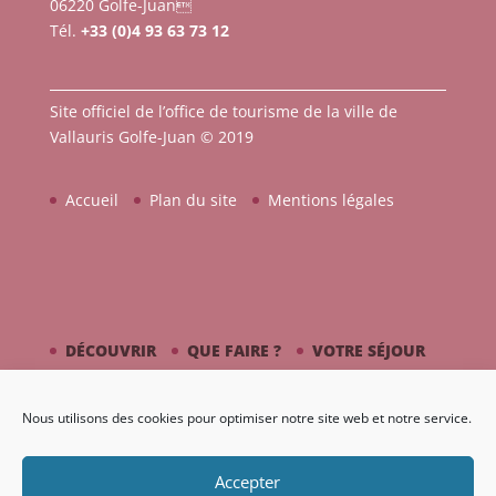
06220 Golfe-Juan
Tél.
+33 (0)4 93 63 73 12
Site officiel de l’office de tourisme de la ville de
Vallauris Golfe-Juan © 2019
Accueil
Plan du site
Mentions légales
DÉCOUVRIR
QUE FAIRE ?
VOTRE SÉJOUR
CÔTÉ MER
PICASSO / CÉRAMIQUE
Nous utilisons des cookies pour optimiser notre site web et notre service.
AGENDA
GALERIE
Accepter