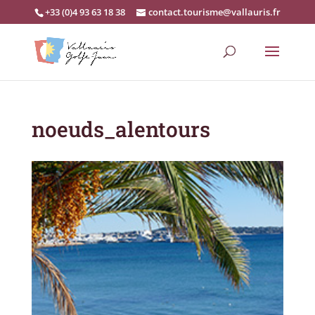
+33 (0)4 93 63 18 38
contact.tourisme@vallauris.fr
noeuds_alentours