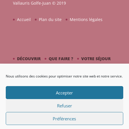
Vallauris Golfe-Juan © 2019
Accueil
Plan du site
Mentions légales
DÉCOUVRIR
QUE FAIRE ?
VOTRE SÉJOUR
CÔTÉ MER
PICASSO / CÉRAMIQUE
Nous utilisons des cookies pour optimiser notre site web et notre service.
AGENDA
GALERIE
Accepter
Refuser
Préférences