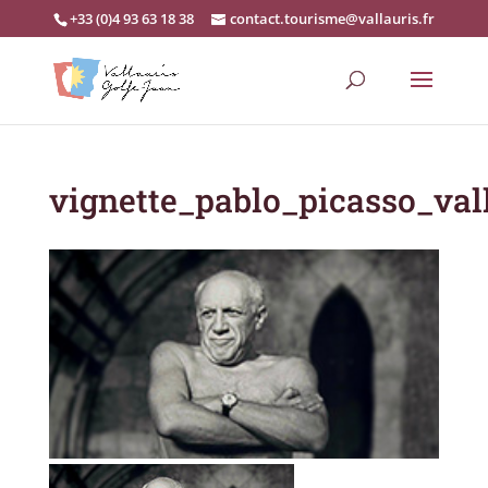
+33 (0)4 93 63 18 38
contact.tourisme@vallauris.fr
vignette_pablo_picasso_val