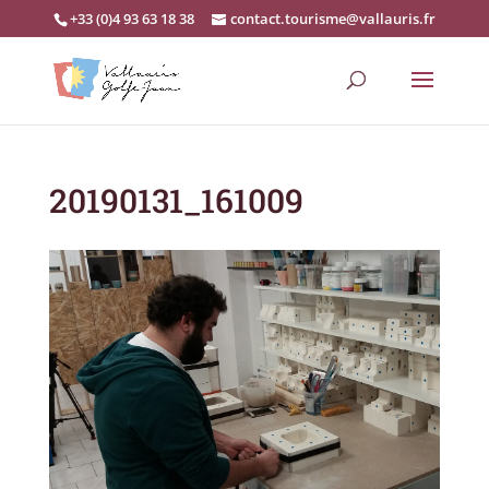
+33 (0)4 93 63 18 38
contact.tourisme@vallauris.fr
20190131_161009