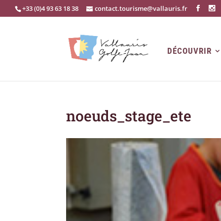
+33 (0)4 93 63 18 38
contact.tourisme@vallauris.fr
DÉCOUVRIR
noeuds_stage_ete