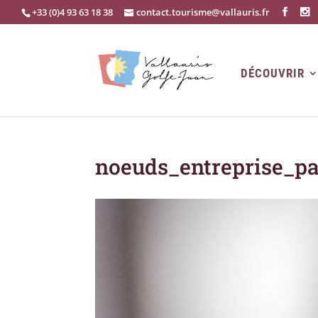
+33 (0)4 93 63 18 38
contact.tourisme@vallauris.fr
DÉCOUVRIR
noeuds_entreprise_p