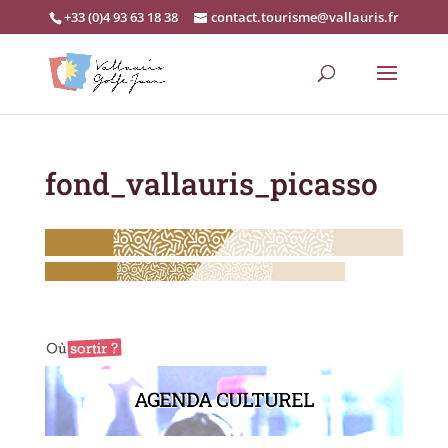
+33 (0)4 93 63 18 38
contact.tourisme@vallauris.fr
fond_vallauris_picasso
AGENDA CULTUREL