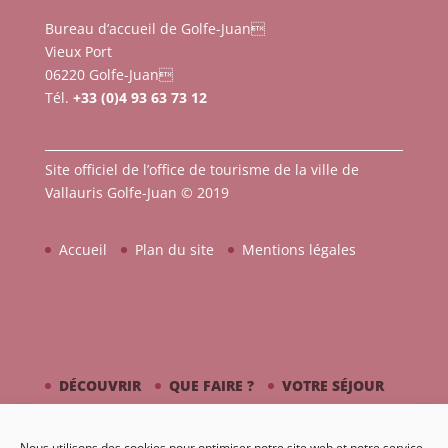
Bureau d’accueil de Golfe-Juan
Vieux Port
06220 Golfe-Juan
Tél.
+33 (0)4 93 63 73 12
Site officiel de l’office de tourisme de la ville de
Vallauris Golfe-Juan © 2019
Accueil
Plan du site
Mentions légales
DÉCOUVRIR
QUE FAIRE ?
VOTRE SÉJOUR
CÔTÉ MER
PICASSO / CÉRAMIQUE
Nous utilisons des cookies pour optimiser notre site web et notre service.