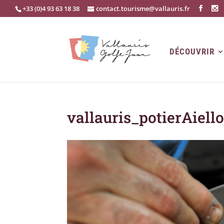
+33 (0)4 93 63 18 38
contact.tourisme@vallauris.fr
DÉCOUVRIR
vallauris_potierAiell