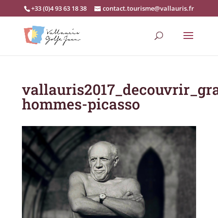
+33 (0)4 93 63 18 38
contact.tourisme@vallauris.fr
vallauris2017_decouvrir_gr
hommes-picasso