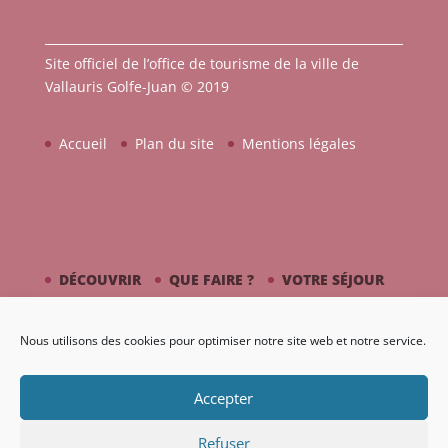
Site officiel de l’office de tourisme de la ville de
Vallauris Golfe-Juan © 2019
Accueil
Plan du site
Mentions légales
DÉCOUVRIR
QUE FAIRE ?
VOTRE SÉJOUR
CÔTÉ MER
PICASSO / CÉRAMIQUE
Nous utilisons des cookies pour optimiser notre site web et notre service.
AGENDA
GALERIE
Accepter
Refuser