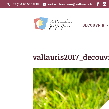
+33 (0)4 93 63 18 38
contact.tourisme@vallauris.fr
DÉCOUVRIR
vallauris2017_decouv