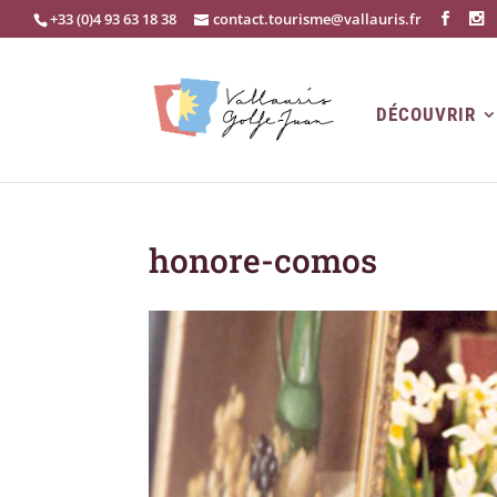
+33 (0)4 93 63 18 38
contact.tourisme@vallauris.fr
DÉCOUVRIR
honore-comos