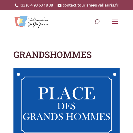
+33 (0)4 93 63 18 38
contact.tourisme@vallauris.fr
GRANDSHOMMES