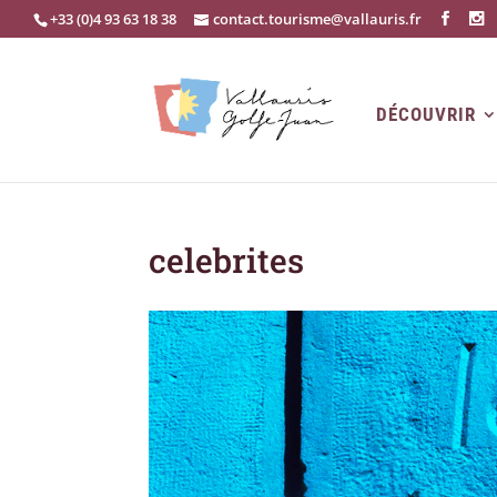
+33 (0)4 93 63 18 38
contact.tourisme@vallauris.fr
DÉCOUVRIR
celebrites