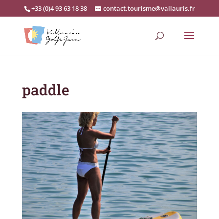
+33 (0)4 93 63 18 38
contact.tourisme@vallauris.fr
paddle