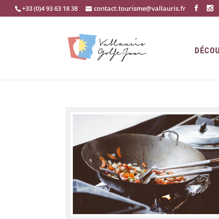
+33 (0)4 93 63 18 38
contact.tourisme@vallauris.fr
DÉCOU