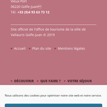
Vieux Port
06220 Golfe-Juan
Tél.
+33 (0)4 93 63 73 12
Site officiel de l’office de tourisme de la ville de
Vallauris Golfe-Juan © 2019
Accueil
Plan du site
Mentions légales
DÉCOUVRIR
QUE FAIRE ?
VOTRE SÉJOUR
CÔTÉ MER
PICASSO / CÉRAMIQUE
Nous utilisons des cookies pour optimiser notre site web et notre service.
AGENDA
GALERIE