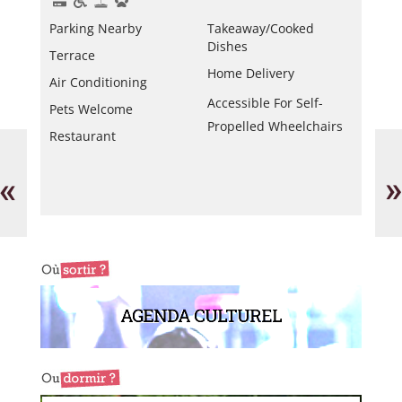
Parking Nearby
Takeaway/cooked
Dishes
Terrace
Home Delivery
Air Conditioning
Accessible For Self-
Pets Welcome
Propelled Wheelchairs
Restaurant
Le
Le
Taj
65
Mahal
bis
«
»
AGENDA CULTUREL