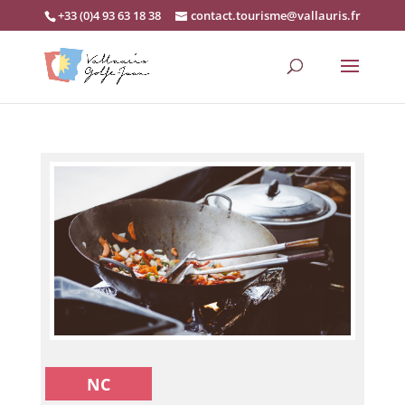
+33 (0)4 93 63 18 38
contact.tourisme@vallauris.fr
NC