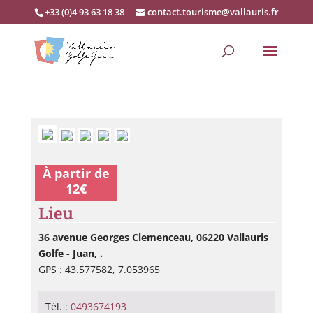
+33 (0)4 93 63 18 38
contact.tourisme@vallauris.fr
À partir de
12€
Lieu
36 avenue Georges Clemenceau, 06220 Vallauris
Golfe - Juan, .
GPS : 43.577582, 7.053965
Tél. :
0493674193