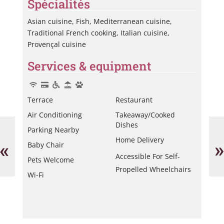
Spécialités
Asian cuisine, Fish, Mediterranean cuisine,
Traditional French cooking, Italian cuisine,
Provençal cuisine
Services & equipment
Terrace
Restaurant
Air Conditioning
Takeaway/cooked
61
La
Dishes
Parking Nearby
Garde-
Pet
Home Delivery
Manger
Ba
«
»
Baby Chair
Accessible For Self-
Pets Welcome
Propelled Wheelchairs
Wi-Fi