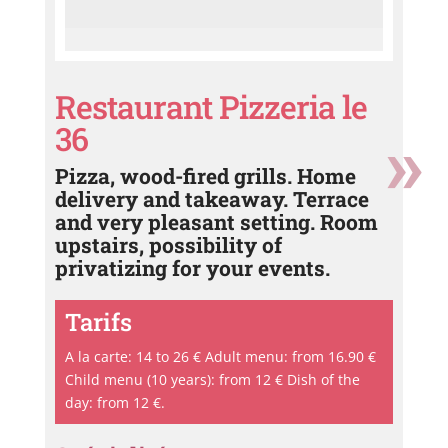
Restaurant Pizzeria le
36
Pizza, wood-fired grills. Home
delivery and takeaway. Terrace
and very pleasant setting. Room
upstairs, possibility of
privatizing for your events.
Tarifs
A la carte: 14 to 26 € Adult menu: from 16.90 €
Child menu (10 years): from 12 € Dish of the
day: from 12 €.