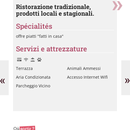
Ristorazione tradizionale,
prodotti locali e stagionali.
Spécialités
offre piatti "fatti in casa"
Servizi e attrezzature
Brasserie
O
Terrazza
Animali Ammessi
l'Escale
Do
He
«
»
Aria Condizionata
Accesso Internet Wifi
Parcheggio Vicino