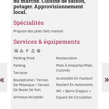
du marché. Cuisine de saison,
potager. Approvisionnement
local.
Spécialités
Propose des plats faits maison
Services & équipements
Parking Privé
Restauration
Parking
Plats À Emporter/Plats
Le
Pl
65
Pa
Cuisinés
Terrasse
bis
«
»
Accessible En Fauteuil
Boulodrome / Terrain
Roulant En Autonomie,
De Pétanque / Terrain
De Boule De Fort
WC + Barre D'appui +
Animaux Acceptés
Espace De Circulation