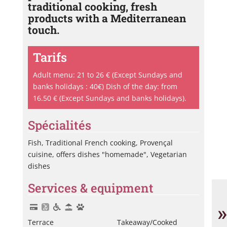
traditional cooking, fresh
products with a Mediterranean
touch.
Tarifs
Adult menu: 21 to 26 € (Except Sundays and
banks holidays : 40€) Dish of the day: from
16.50 € (Except Sundays and banks holidays).
Spécialités
Fish, Traditional French cooking, Provençal
cuisine, offers dishes "homemade", Vegetarian
dishes
Services & equipment
Le
Me
»
Terrace
Takeaway/cooked