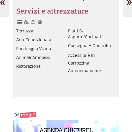
«
»
Po
Servizi e attrezzature
Terrazza
Piatti Da
Asporto/cucinati
Aria Condizionata
Consegna A Domicilio
Parcheggio Vicino
Accessibile In
Animali Ammessi
Carrozzina
Ristorazione
Autonomamente
AGENDA CULTUREL