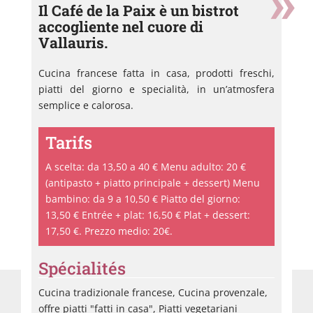
Il Café de la Paix è un bistrot
accogliente nel cuore di
Vallauris.
Cucina francese fatta in casa, prodotti freschi,
piatti del giorno e specialità, in un’atmosfera
semplice e calorosa.
Tarifs
A scelta: da 13,50 a 40 € Menu adulto: 20 €
(antipasto + piatto principale + dessert) Menu
bambino: da 9 a 10,50 € Piatto del giorno:
13,50 € Entrée + plat: 16,50 € Plat + dessert:
17,50 €. Prezzo medio: 20€.
Spécialités
Café
Le
de
Ma
Cucina tradizionale francese, Cucina provenzale,
France
du
offre piatti "fatti in casa", Piatti vegetariani